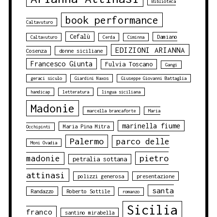
Biblioteca
book performance
Caltavuturo
Cefalù
Damiano
Caltavuturo
Cerda
Ciminna
EDIZIONI ARIANNA
Cosenza
donne siciliane
Francesco Giunta
Fulvia Toscano
Gangi
geraci siculo
Giardini Naxos
Giuseppe Giovanni Battaglia
handicap
letteratura
lingua siciliana
Madonie
marcella brancaforte
Maria
marinella fiume
Maria Pina Mitra
Occhipinti
Palermo
parco delle
Moni Ovadia
pietro
madonie
petralia sottana
attinasi
polizzi generosa
presentazione
santa
Randazzo
Roberto Sottile
romanzo
Sicilia
franco
santino mirabella