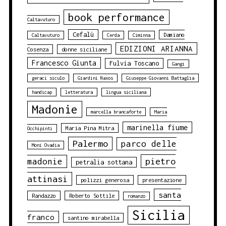
book performance
Caltavuturo
Cefalù
Damiano
Caltavuturo
Cerda
Ciminna
EDIZIONI ARIANNA
Cosenza
donne siciliane
Francesco Giunta
Fulvia Toscano
Gangi
geraci siculo
Giardini Naxos
Giuseppe Giovanni Battaglia
handicap
letteratura
lingua siciliana
Madonie
marcella brancaforte
Maria
marinella fiume
Maria Pina Mitra
Occhipinti
Palermo
parco delle
Moni Ovadia
pietro
madonie
petralia sottana
attinasi
polizzi generosa
presentazione
santa
Randazzo
Roberto Sottile
romanzo
Sicilia
franco
santino mirabella