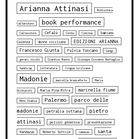
Arianna Attinasi
Biblioteca
book performance
Caltavuturo
Cefalù
Damiano
Caltavuturo
Cerda
Ciminna
EDIZIONI ARIANNA
Cosenza
donne siciliane
Francesco Giunta
Fulvia Toscano
Gangi
geraci siculo
Giardini Naxos
Giuseppe Giovanni Battaglia
handicap
letteratura
lingua siciliana
Madonie
marcella brancaforte
Maria
marinella fiume
Maria Pina Mitra
Occhipinti
Palermo
parco delle
Moni Ovadia
pietro
madonie
petralia sottana
attinasi
polizzi generosa
presentazione
santa
Randazzo
Roberto Sottile
romanzo