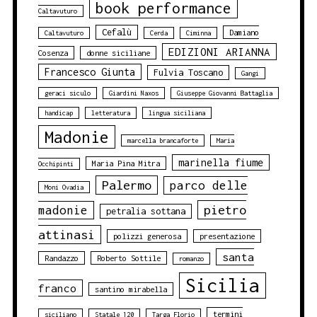
book performance
Caltavuturo
Cefalù
Damiano
Caltavuturo
Cerda
Ciminna
EDIZIONI ARIANNA
Cosenza
donne siciliane
Francesco Giunta
Fulvia Toscano
Gangi
geraci siculo
Giardini Naxos
Giuseppe Giovanni Battaglia
handicap
letteratura
lingua siciliana
Madonie
marcella brancaforte
Maria
marinella fiume
Maria Pina Mitra
Occhipinti
Palermo
parco delle
Moni Ovadia
pietro
madonie
petralia sottana
attinasi
polizzi generosa
presentazione
santa
Randazzo
Roberto Sottile
romanzo
Sicilia
franco
santino mirabella
termini
siciliano
Statale 120
Targa Florio