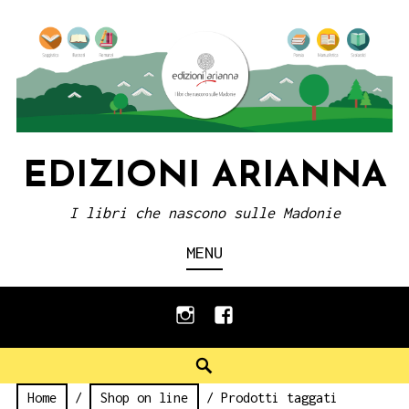
Skip
to
content
EDIZIONI ARIANNA
I libri che nascono sulle Madonie
MENU
instagram
facebook
Search
Home
/
Shop on line
/ Prodotti taggati