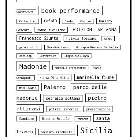
book performance
Caltavuturo
Cefalù
Damiano
Caltavuturo
Cerda
Ciminna
EDIZIONI ARIANNA
Cosenza
donne siciliane
Francesco Giunta
Fulvia Toscano
Gangi
geraci siculo
Giardini Naxos
Giuseppe Giovanni Battaglia
handicap
letteratura
lingua siciliana
Madonie
marcella brancaforte
Maria
marinella fiume
Maria Pina Mitra
Occhipinti
Palermo
parco delle
Moni Ovadia
pietro
madonie
petralia sottana
attinasi
polizzi generosa
presentazione
santa
Randazzo
Roberto Sottile
romanzo
Sicilia
franco
santino mirabella