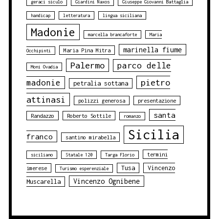
geraci siculo
Giardini Naxos
Giuseppe Giovanni Battaglia
handicap
letteratura
lingua siciliana
Madonie
marcella brancaforte
Maria
marinella fiume
Maria Pina Mitra
Occhipinti
Palermo
parco delle
Moni Ovadia
pietro
madonie
petralia sottana
attinasi
polizzi generosa
presentazione
santa
Randazzo
Roberto Sottile
romanzo
Sicilia
franco
santino mirabella
termini
siciliano
Statale 120
Targa Florio
Tusa
Vincenzo
imerese
Turismo esperenziale
Vincenzo Ognibene
Muscarella