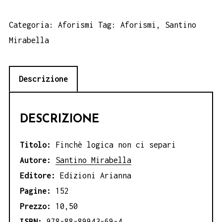
logica
non
Categoria:
Aforismi
Tag:
Aforismi
,
Santino
ci
Mirabella
separi
Santino
Descrizione
Mirabella
quantità
DESCRIZIONE
Titolo:
Finchè logica non ci separi
Autore:
Santino Mirabella
Editore:
Edizioni Arianna
Pagine:
152
Prezzo:
10,50
ISBN:
978-88-89943-69-4