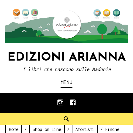
Skip
to
content
EDIZIONI ARIANNA
I libri che nascono sulle Madonie
MENU
instagram
facebook
Search
Home
/
Shop on line
/
Aforismi
/ Finchè