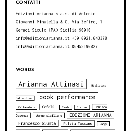
CONTATTI
Edizioni Arianna s.a.s. di Antonio
Giovanni Minutella & C. Via Zefiro, 1
Geraci Siculo (PA) Sicilia 90010
info@edizioniarianna.it +39 0921.643378
info@edizioniarianna.it 06452190827
WORDS
Arianna Attinasi
Biblioteca
book performance
Caltavuturo
Cefalù
Damiano
Caltavuturo
Cerda
Ciminna
EDIZIONI ARIANNA
Cosenza
donne siciliane
Francesco Giunta
Fulvia Toscano
Gangi