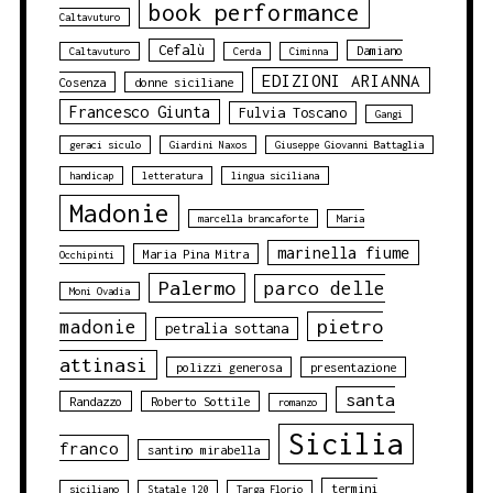
book performance
Caltavuturo
Cefalù
Damiano
Caltavuturo
Cerda
Ciminna
EDIZIONI ARIANNA
Cosenza
donne siciliane
Francesco Giunta
Fulvia Toscano
Gangi
geraci siculo
Giardini Naxos
Giuseppe Giovanni Battaglia
handicap
letteratura
lingua siciliana
Madonie
marcella brancaforte
Maria
marinella fiume
Maria Pina Mitra
Occhipinti
Palermo
parco delle
Moni Ovadia
pietro
madonie
petralia sottana
attinasi
polizzi generosa
presentazione
santa
Randazzo
Roberto Sottile
romanzo
Sicilia
franco
santino mirabella
termini
siciliano
Statale 120
Targa Florio