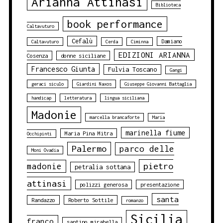
Arianna Attinasi
Biblioteca
book performance
Caltavuturo
Cefalù
Damiano
Caltavuturo
Cerda
Ciminna
EDIZIONI ARIANNA
Cosenza
donne siciliane
Francesco Giunta
Fulvia Toscano
Gangi
geraci siculo
Giardini Naxos
Giuseppe Giovanni Battaglia
handicap
letteratura
lingua siciliana
Madonie
marcella brancaforte
Maria
marinella fiume
Maria Pina Mitra
Occhipinti
Palermo
parco delle
Moni Ovadia
pietro
madonie
petralia sottana
attinasi
polizzi generosa
presentazione
santa
Randazzo
Roberto Sottile
romanzo
Sicilia
franco
santino mirabella