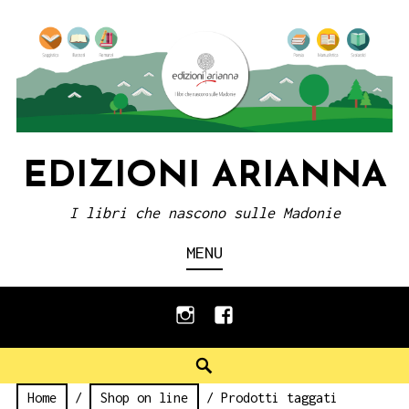
Skip
to
content
EDIZIONI ARIANNA
I libri che nascono sulle Madonie
MENU
instagram
facebook
Search
Home
/
Shop on line
/ Prodotti taggati