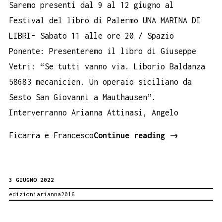
Saremo presenti dal 9 al 12 giugno al
Festival del libro di Palermo UNA MARINA DI
LIBRI- Sabato 11 alle ore 20 / Spazio
Ponente: Presenteremo il libro di Giuseppe
Vetri: “Se tutti vanno via. Liborio Baldanza
58683 mecanicien. Un operaio siciliano da
Sesto San Giovanni a Mauthausen”.
Interverranno Arianna Attinasi, Angelo
Edizioni
Ficarra e Francesco
Continue reading
→
Arianna
a
3 GIUGNO 2022
Una
edizioniarianna2016
Marina
di