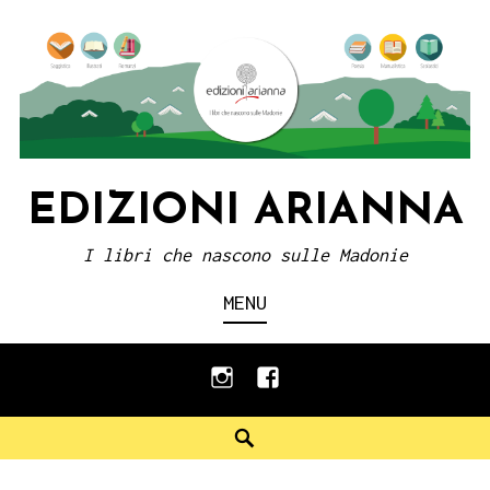
Skip
to
content
EDIZIONI ARIANNA
I libri che nascono sulle Madonie
MENU
instagram
facebook
Search