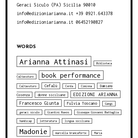
Geraci Siculo (PA) Sicilia 90010
info@edizioniarianna.it +39 0921.643378
info@edizioniarianna.it 06452190827
WORDS
Arianna Attinasi
Biblioteca
book performance
Caltavuturo
Cefalù
Damiano
Caltavuturo
Cerda
Ciminna
EDIZIONI ARIANNA
Cosenza
donne siciliane
Francesco Giunta
Fulvia Toscano
Gangi
geraci siculo
Giardini Naxos
Giuseppe Giovanni Battaglia
handicap
letteratura
lingua siciliana
Madonie
marcella brancaforte
Maria