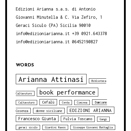
Edizioni Arianna s.a.s. di Antonio
Giovanni Minutella & C. Via Zefiro, 1
Geraci Siculo (PA) Sicilia 90010
info@edizioniarianna.it +39 0921.643378
info@edizioniarianna.it 06452190827
WORDS
Arianna Attinasi
Biblioteca
book performance
Caltavuturo
Cefalù
Damiano
Caltavuturo
Cerda
Ciminna
EDIZIONI ARIANNA
Cosenza
donne siciliane
Francesco Giunta
Fulvia Toscano
Gangi
geraci siculo
Giardini Naxos
Giuseppe Giovanni Battaglia