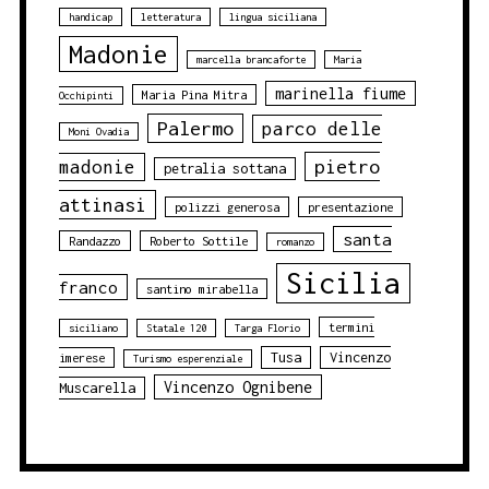
handicap
letteratura
lingua siciliana
Madonie
marcella brancaforte
Maria
marinella fiume
Maria Pina Mitra
Occhipinti
Palermo
parco delle
Moni Ovadia
pietro
madonie
petralia sottana
attinasi
polizzi generosa
presentazione
santa
Randazzo
Roberto Sottile
romanzo
Sicilia
franco
santino mirabella
termini
siciliano
Statale 120
Targa Florio
Tusa
Vincenzo
imerese
Turismo esperenziale
Vincenzo Ognibene
Muscarella