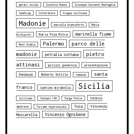
geraci siculo
Giardini Naxos
Giuseppe Giovanni Battaglia
handicap
letteratura
lingua siciliana
Madonie
marcella brancaforte
Maria
marinella fiume
Maria Pina Mitra
Occhipinti
Palermo
parco delle
Moni Ovadia
pietro
madonie
petralia sottana
attinasi
polizzi generosa
presentazione
santa
Randazzo
Roberto Sottile
romanzo
Sicilia
franco
santino mirabella
termini
siciliano
Statale 120
Targa Florio
Tusa
Vincenzo
imerese
Turismo esperenziale
Vincenzo Ognibene
Muscarella