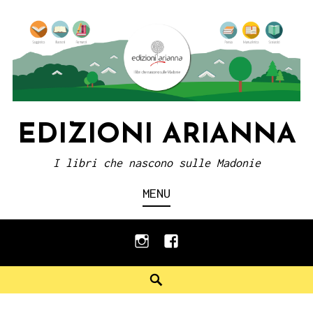
Skip
to
content
EDIZIONI ARIANNA
I libri che nascono sulle Madonie
MENU
instagram
facebook
Search