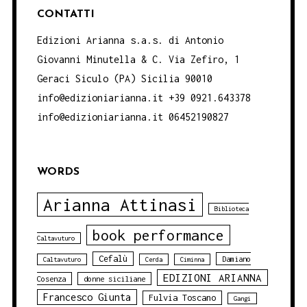
CONTATTI
Edizioni Arianna s.a.s. di Antonio
Giovanni Minutella & C. Via Zefiro, 1
Geraci Siculo (PA) Sicilia 90010
info@edizioniarianna.it +39 0921.643378
info@edizioniarianna.it 06452190827
WORDS
Arianna Attinasi
Biblioteca
book performance
Caltavuturo
Cefalù
Damiano
Caltavuturo
Cerda
Ciminna
EDIZIONI ARIANNA
Cosenza
donne siciliane
Francesco Giunta
Fulvia Toscano
Gangi