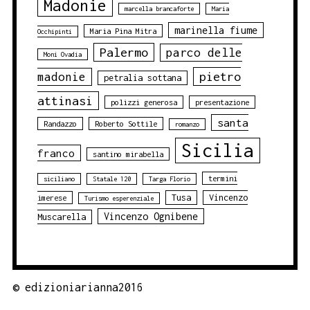
Madonie
marcella brancaforte
Maria
marinella fiume
Maria Pina Mitra
Occhipinti
Palermo
parco delle
Moni Ovadia
pietro
madonie
petralia sottana
attinasi
polizzi generosa
presentazione
santa
Randazzo
Roberto Sottile
romanzo
Sicilia
franco
santino mirabella
termini
siciliano
Statale 120
Targa Florio
Tusa
Vincenzo
imerese
Turismo esperenziale
Vincenzo Ognibene
Muscarella
©
edizioniarianna2016