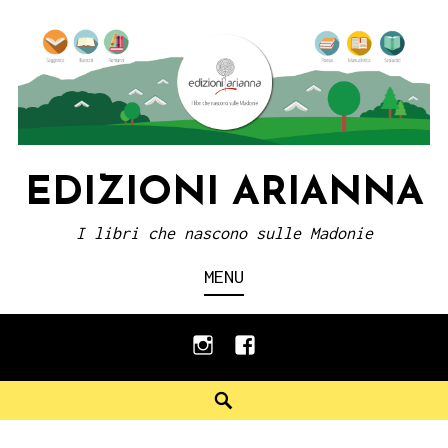
Skip
to
content
EDIZIONI ARIANNA
I libri che nascono sulle Madonie
MENU
instagram
facebook
Search