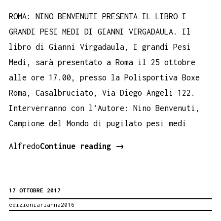
ROMA: NINO BENVENUTI PRESENTA IL LIBRO I
GRANDI PESI MEDI DI GIANNI VIRGADAULA. Il
libro di Gianni Virgadaula, I grandi Pesi
Medi, sarà presentato a Roma il 25 ottobre
alle ore 17.00, presso la Polisportiva Boxe
Roma, Casalbruciato, Via Diego Angeli 122.
Interverranno con l’Autore: Nino Benvenuti,
Campione del Mondo di pugilato pesi medi
ROMA:
Alfredo
Continue reading
→
NINO
BENVENUTI
17 OTTOBRE 2017
PRESENTA
edizioniarianna2016
IL