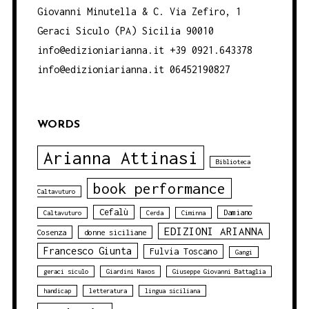
Giovanni Minutella & C. Via Zefiro, 1
Geraci Siculo (PA) Sicilia 90010
info@edizioniarianna.it +39 0921.643378
info@edizioniarianna.it 06452190827
WORDS
Arianna Attinasi
Biblioteca
book performance
Caltavuturo
Cefalù
Damiano
Caltavuturo
Cerda
Ciminna
EDIZIONI ARIANNA
Cosenza
donne siciliane
Francesco Giunta
Fulvia Toscano
Gangi
geraci siculo
Giardini Naxos
Giuseppe Giovanni Battaglia
handicap
letteratura
lingua siciliana