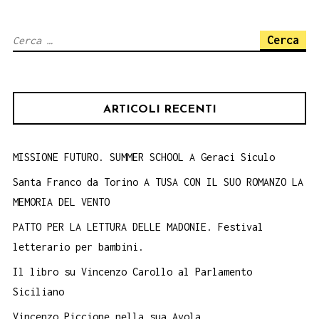
LIBRO
I
Ricerca
GRANDI
per:
PESI
MEDI
ARTICOLI RECENTI
DI
GIANNI
VIRGADAULA,
MISSIONE FUTURO. SUMMER SCHOOL A Geraci Siculo
25
Santa Franco da Torino A TUSA CON IL SUO ROMANZO LA
ottobre.
MEMORIA DEL VENTO
PATTO PER LA LETTURA DELLE MADONIE. Festival
letterario per bambini.
Il libro su Vincenzo Carollo al Parlamento
Siciliano
Vincenzo Piccione nella sua Avola