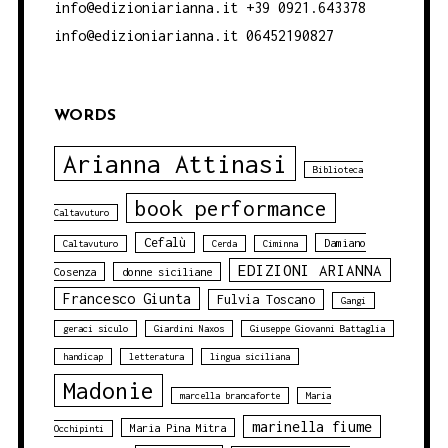
info@edizioniarianna.it +39 0921.643378
info@edizioniarianna.it 06452190827
WORDS
Arianna Attinasi
Biblioteca
book performance
Caltavuturo
Cefalù
Damiano
Caltavuturo
Cerda
Ciminna
EDIZIONI ARIANNA
Cosenza
donne siciliane
Francesco Giunta
Fulvia Toscano
Gangi
geraci siculo
Giardini Naxos
Giuseppe Giovanni Battaglia
handicap
letteratura
lingua siciliana
Madonie
marcella brancaforte
Maria
marinella fiume
Maria Pina Mitra
Occhipinti