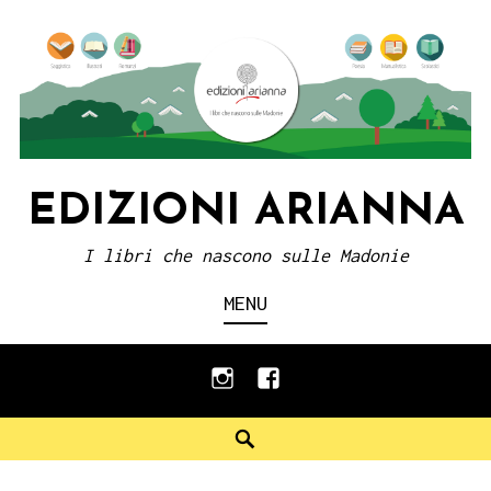
Skip
to
content
EDIZIONI ARIANNA
I libri che nascono sulle Madonie
MENU
instagram
facebook
Search