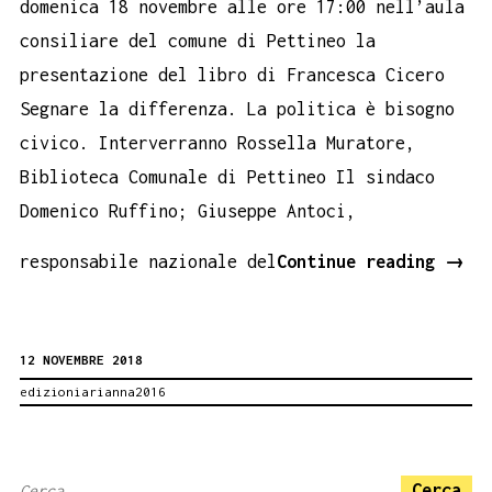
domenica 18 novembre alle ore 17:00 nell’aula
consiliare del comune di Pettineo la
presentazione del libro di Francesca Cicero
Segnare la differenza. La politica è bisogno
civico. Interverranno Rossella Muratore,
Biblioteca Comunale di Pettineo Il sindaco
Domenico Ruffino; Giuseppe Antoci,
Pett
responsabile nazionale del
Continue reading
→
Book
Perf
12 NOVEMBRE 2018
Segn
edizioniarianna2016
la
diff
Ricerca