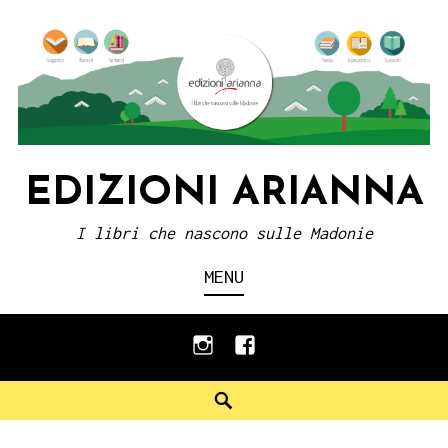
Skip
to
content
EDIZIONI ARIANNA
I libri che nascono sulle Madonie
MENU
instagram
facebook
Search