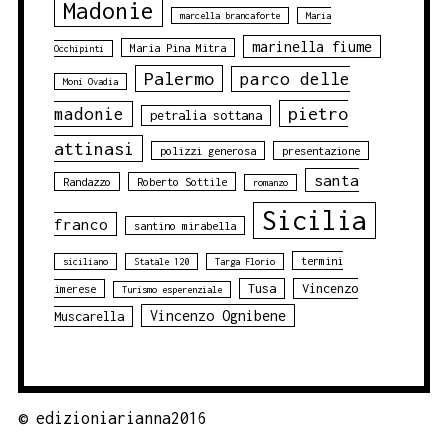
Madonie
marcella brancaforte
Maria
marinella fiume
Maria Pina Mitra
Occhipinti
Palermo
parco delle
Moni Ovadia
pietro
madonie
petralia sottana
attinasi
polizzi generosa
presentazione
santa
Randazzo
Roberto Sottile
romanzo
Sicilia
franco
santino mirabella
termini
siciliano
Statale 120
Targa Florio
Tusa
Vincenzo
imerese
Turismo esperenziale
Vincenzo Ognibene
Muscarella
©
edizioniarianna2016