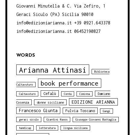
Giovanni Minutella & C. Via Zefiro, 1
Geraci Siculo (PA) Sicilia 90010
info@edizioniarianna.it +39 0921.643378
info@edizioniarianna.it 06452190827
WORDS
Arianna Attinasi
Biblioteca
book performance
Caltavuturo
Cefalù
Damiano
Caltavuturo
Cerda
Ciminna
EDIZIONI ARIANNA
Cosenza
donne siciliane
Francesco Giunta
Fulvia Toscano
Gangi
geraci siculo
Giardini Naxos
Giuseppe Giovanni Battaglia
handicap
letteratura
lingua siciliana