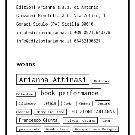
Edizioni Arianna s.a.s. di Antonio
Giovanni Minutella & C. Via Zefiro, 1
Geraci Siculo (PA) Sicilia 90010
info@edizioniarianna.it +39 0921.643378
info@edizioniarianna.it 06452190827
WORDS
Arianna Attinasi
Biblioteca
book performance
Caltavuturo
Cefalù
Damiano
Caltavuturo
Cerda
Ciminna
EDIZIONI ARIANNA
Cosenza
donne siciliane
Francesco Giunta
Fulvia Toscano
Gangi
geraci siculo
Giardini Naxos
Giuseppe Giovanni Battaglia