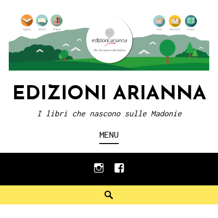
Skip
to
content
EDIZIONI ARIANNA
I libri che nascono sulle Madonie
MENU
instagram
facebook
Search