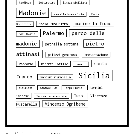
handicap
letteratura
lingua siciliana
Madonie
marcella brancaforte
Maria
marinella fiume
Maria Pina Mitra
Occhipinti
Palermo
parco delle
Moni Ovadia
pietro
madonie
petralia sottana
attinasi
polizzi generosa
presentazione
santa
Randazzo
Roberto Sottile
romanzo
Sicilia
franco
santino mirabella
termini
siciliano
Statale 120
Targa Florio
Tusa
Vincenzo
imerese
Turismo esperenziale
Vincenzo Ognibene
Muscarella