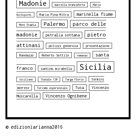
Madonie
marcella brancaforte
Maria
marinella fiume
Maria Pina Mitra
Occhipinti
Palermo
parco delle
Moni Ovadia
pietro
madonie
petralia sottana
attinasi
polizzi generosa
presentazione
santa
Randazzo
Roberto Sottile
romanzo
Sicilia
franco
santino mirabella
termini
siciliano
Statale 120
Targa Florio
Tusa
Vincenzo
imerese
Turismo esperenziale
Vincenzo Ognibene
Muscarella
©
edizioniarianna2016