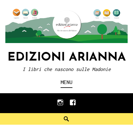
Skip
to
content
EDIZIONI ARIANNA
I libri che nascono sulle Madonie
MENU
instagram
facebook
Search