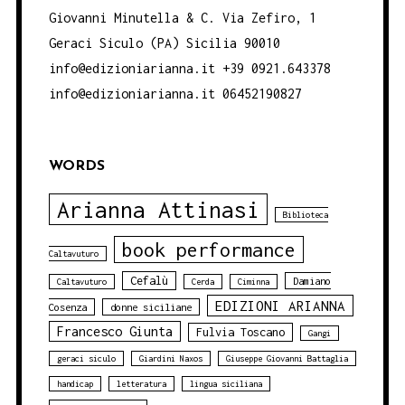
Giovanni Minutella & C. Via Zefiro, 1
Geraci Siculo (PA) Sicilia 90010
info@edizioniarianna.it +39 0921.643378
info@edizioniarianna.it 06452190827
WORDS
Arianna Attinasi
Biblioteca
book performance
Caltavuturo
Cefalù
Damiano
Caltavuturo
Cerda
Ciminna
EDIZIONI ARIANNA
Cosenza
donne siciliane
Francesco Giunta
Fulvia Toscano
Gangi
geraci siculo
Giardini Naxos
Giuseppe Giovanni Battaglia
handicap
letteratura
lingua siciliana