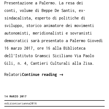
Presentazione a Palermo. La resa dei
conti, volume di Beppe De Santis, ex-
sindacalista, esperto di politiche di
sviluppo, storico animatore dei movimenti
autonomisti, meridionalisti e sovranisti
democratici sarà presentato a Palermo Giovedì
16 marzo 2017, ore 16 alla Biblioteca
dell’Istituto Gramsci Siciliano Via Paolo
Gili, n. 4, Cantieri Culturali alla Zisa.
LA
Relatori
Continue reading
→
RESA
DEI
14 MARZO 2017
CONTI.
edizioniarianna2016
PRESENTAZIONE