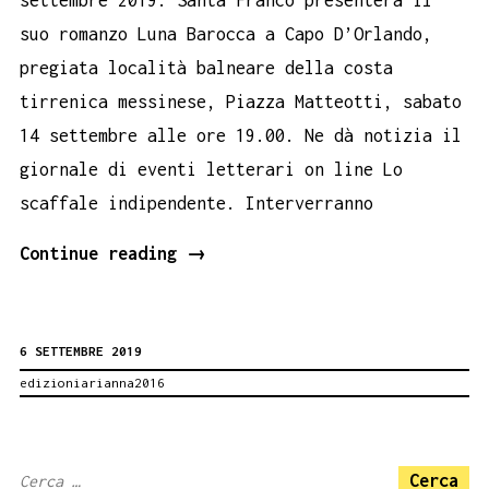
settembre 2019. Santa Franco presenterà il
suo romanzo Luna Barocca a Capo D’Orlando,
pregiata località balneare della costa
tirrenica messinese, Piazza Matteotti, sabato
14 settembre alle ore 19.00. Ne dà notizia il
giornale di eventi letterari on line Lo
scaffale indipendente. Interverranno
Capo
Continue reading
→
d’orlando
14
6 SETTEMBRE 2019
settembre.
edizioniarianna2016
Santa
Franco
Luna
Ricerca