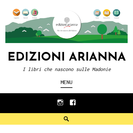
Skip
to
content
EDIZIONI ARIANNA
I libri che nascono sulle Madonie
MENU
instagram
facebook
Search