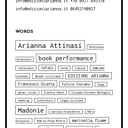
info@edizioniarianna.it +39 0921.643378
info@edizioniarianna.it 06452190827
WORDS
Arianna Attinasi
Biblioteca
book performance
Caltavuturo
Cefalù
Damiano
Caltavuturo
Cerda
Ciminna
EDIZIONI ARIANNA
Cosenza
donne siciliane
Francesco Giunta
Fulvia Toscano
Gangi
geraci siculo
Giardini Naxos
Giuseppe Giovanni Battaglia
handicap
letteratura
lingua siciliana
Madonie
marcella brancaforte
Maria
marinella fiume
Maria Pina Mitra
Occhipinti