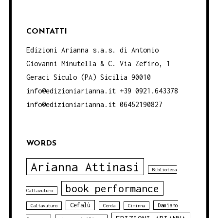
CONTATTI
Edizioni Arianna s.a.s. di Antonio
Giovanni Minutella & C. Via Zefiro, 1
Geraci Siculo (PA) Sicilia 90010
info@edizioniarianna.it +39 0921.643378
info@edizioniarianna.it 06452190827
WORDS
Arianna Attinasi
Biblioteca
book performance
Caltavuturo
Cefalù
Damiano
Caltavuturo
Cerda
Ciminna