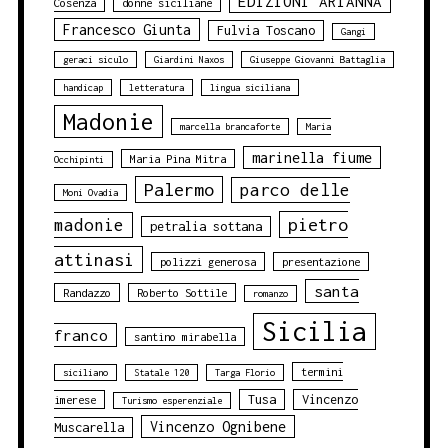
EDIZIONI ARIANNA
Cosenza
donne siciliane
Francesco Giunta
Fulvia Toscano
Gangi
geraci siculo
Giardini Naxos
Giuseppe Giovanni Battaglia
handicap
letteratura
lingua siciliana
Madonie
marcella brancaforte
Maria
marinella fiume
Maria Pina Mitra
Occhipinti
Palermo
parco delle
Moni Ovadia
pietro
madonie
petralia sottana
attinasi
polizzi generosa
presentazione
santa
Randazzo
Roberto Sottile
romanzo
Sicilia
franco
santino mirabella
termini
siciliano
Statale 120
Targa Florio
Tusa
Vincenzo
imerese
Turismo esperenziale
Vincenzo Ognibene
Muscarella