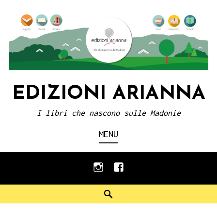
Skip
to
content
EDIZIONI ARIANNA
I libri che nascono sulle Madonie
MENU
instagram
facebook
Search