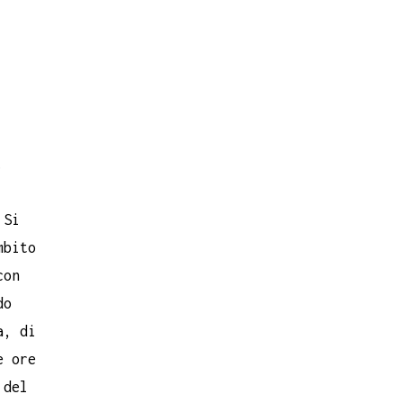
.
 Si
mbito
con
do
a, di
e ore
 del