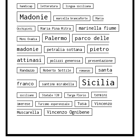
handicap
letteratura
lingua siciliana
Madonie
marcella brancaforte
Maria
marinella fiume
Maria Pina Mitra
Occhipinti
Palermo
parco delle
Moni Ovadia
pietro
madonie
petralia sottana
attinasi
polizzi generosa
presentazione
santa
Randazzo
Roberto Sottile
romanzo
Sicilia
franco
santino mirabella
termini
siciliano
Statale 120
Targa Florio
Tusa
Vincenzo
imerese
Turismo esperenziale
Vincenzo Ognibene
Muscarella