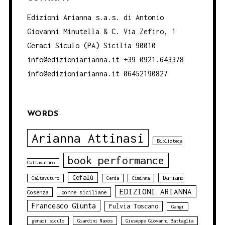
Edizioni Arianna s.a.s. di Antonio
Giovanni Minutella & C. Via Zefiro, 1
Geraci Siculo (PA) Sicilia 90010
info@edizioniarianna.it +39 0921.643378
info@edizioniarianna.it 06452190827
WORDS
Arianna Attinasi
Biblioteca
book performance
Caltavuturo
Cefalù
Damiano
Caltavuturo
Cerda
Ciminna
EDIZIONI ARIANNA
Cosenza
donne siciliane
Francesco Giunta
Fulvia Toscano
Gangi
geraci siculo
Giardini Naxos
Giuseppe Giovanni Battaglia