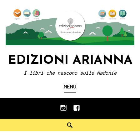
Skip
to
content
EDIZIONI ARIANNA
I libri che nascono sulle Madonie
MENU
instagram
facebook
Search