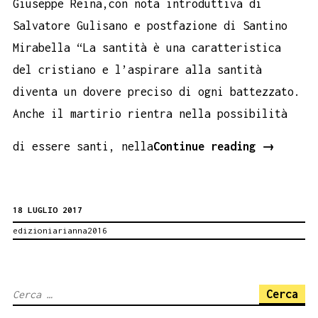
Giuseppe Reina,con nota introduttiva di
Salvatore Gulisano e postfazione di Santino
Mirabella “La santità è una caratteristica
del cristiano e l’aspirare alla santità
diventa un dovere preciso di ogni battezzato.
Anche il martirio rientra nella possibilità
novità:
di essere santi, nella
Continue reading
→
Santi
e
18 LUGLIO 2017
martiri
edizioniarianna2016
catanesi
di
Giuseppe
Ricerca
Reina
per: