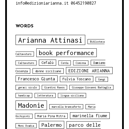
info@edizioniarianna.it 06452190827
WORDS
Arianna Attinasi
Biblioteca
book performance
Caltavuturo
Cefalù
Damiano
Caltavuturo
Cerda
Ciminna
EDIZIONI ARIANNA
Cosenza
donne siciliane
Francesco Giunta
Fulvia Toscano
Gangi
geraci siculo
Giardini Naxos
Giuseppe Giovanni Battaglia
handicap
letteratura
lingua siciliana
Madonie
marcella brancaforte
Maria
marinella fiume
Maria Pina Mitra
Occhipinti
Palermo
parco delle
Moni Ovadia