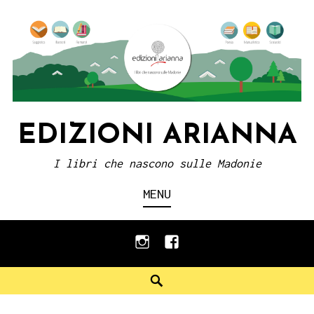
Skip
to
content
EDIZIONI ARIANNA
I libri che nascono sulle Madonie
MENU
instagram
facebook
Search