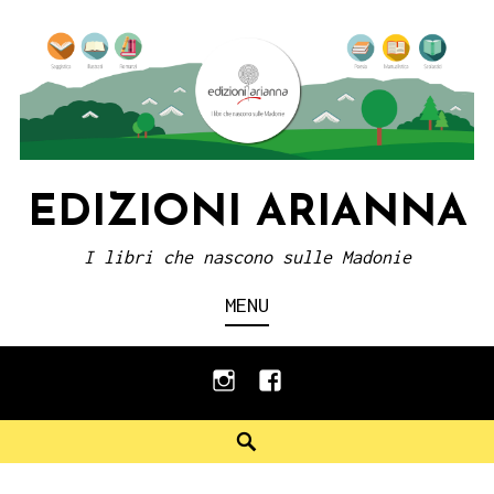
Skip
to
content
EDIZIONI ARIANNA
I libri che nascono sulle Madonie
MENU
instagram
facebook
Search