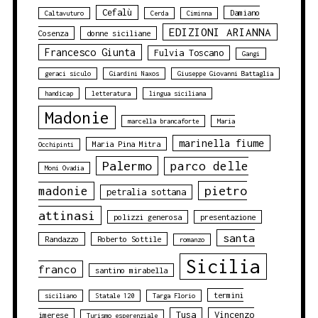
Cefalù
Damiano
Caltavuturo
Cerda
Ciminna
EDIZIONI ARIANNA
Cosenza
donne siciliane
Francesco Giunta
Fulvia Toscano
Gangi
geraci siculo
Giardini Naxos
Giuseppe Giovanni Battaglia
handicap
letteratura
lingua siciliana
Madonie
marcella brancaforte
Maria
marinella fiume
Maria Pina Mitra
Occhipinti
Palermo
parco delle
Moni Ovadia
pietro
madonie
petralia sottana
attinasi
polizzi generosa
presentazione
santa
Randazzo
Roberto Sottile
romanzo
Sicilia
franco
santino mirabella
termini
siciliano
Statale 120
Targa Florio
Tusa
Vincenzo
imerese
Turismo esperenziale