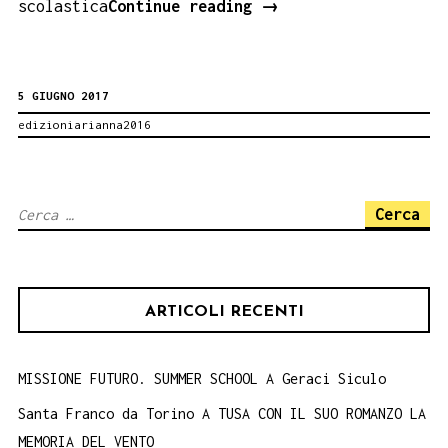
LIFE
scolastica
Continue reading
→
IS
NOT
5 GIUGNO 2017
EASY.
edizioniarianna2016
Concorso
RACCONTACPIA
Ricerca
per:
ARTICOLI RECENTI
MISSIONE FUTURO. SUMMER SCHOOL A Geraci Siculo
Santa Franco da Torino A TUSA CON IL SUO ROMANZO LA
MEMORIA DEL VENTO