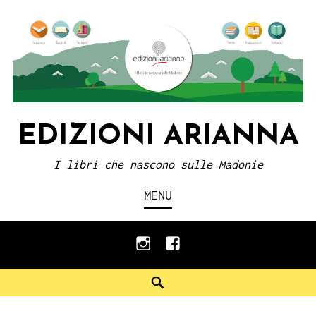
Skip
to
content
EDIZIONI ARIANNA
I libri che nascono sulle Madonie
MENU
instagram
facebook
Search