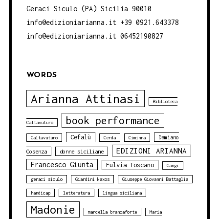
Geraci Siculo (PA) Sicilia 90010
info@edizioniarianna.it +39 0921.643378
info@edizioniarianna.it 06452190827
WORDS
Arianna Attinasi
Biblioteca
book performance
Caltavuturo
Cefalù
Damiano
Caltavuturo
Cerda
Ciminna
EDIZIONI ARIANNA
Cosenza
donne siciliane
Francesco Giunta
Fulvia Toscano
Gangi
geraci siculo
Giardini Naxos
Giuseppe Giovanni Battaglia
handicap
letteratura
lingua siciliana
Madonie
marcella brancaforte
Maria