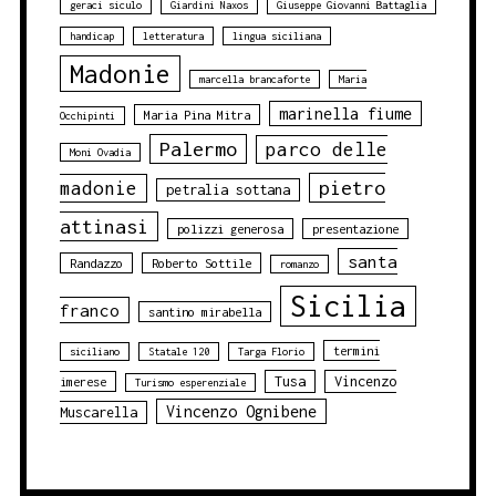
geraci siculo
Giardini Naxos
Giuseppe Giovanni Battaglia
handicap
letteratura
lingua siciliana
Madonie
marcella brancaforte
Maria
marinella fiume
Maria Pina Mitra
Occhipinti
Palermo
parco delle
Moni Ovadia
pietro
madonie
petralia sottana
attinasi
polizzi generosa
presentazione
santa
Randazzo
Roberto Sottile
romanzo
Sicilia
franco
santino mirabella
termini
siciliano
Statale 120
Targa Florio
Tusa
Vincenzo
imerese
Turismo esperenziale
Vincenzo Ognibene
Muscarella