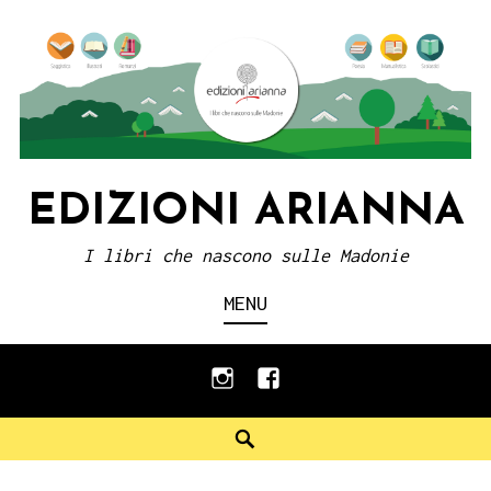
Skip
to
content
EDIZIONI ARIANNA
I libri che nascono sulle Madonie
MENU
instagram
facebook
Search