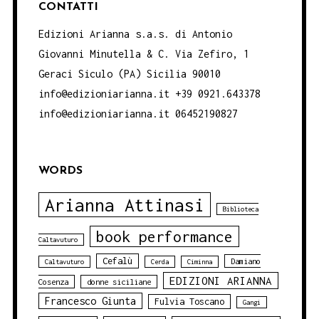
CONTATTI
Edizioni Arianna s.a.s. di Antonio
Giovanni Minutella & C. Via Zefiro, 1
Geraci Siculo (PA) Sicilia 90010
info@edizioniarianna.it +39 0921.643378
info@edizioniarianna.it 06452190827
WORDS
Arianna Attinasi
Biblioteca
book performance
Caltavuturo
Cefalù
Damiano
Caltavuturo
Cerda
Ciminna
EDIZIONI ARIANNA
Cosenza
donne siciliane
Francesco Giunta
Fulvia Toscano
Gangi