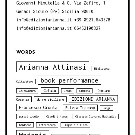
Giovanni Minutella & C. Via Zefiro, 1
Geraci Siculo (PA) Sicilia 90010
info@edizioniarianna.it +39 0921.643378
info@edizioniarianna.it 06452190827
WORDS
Arianna Attinasi
Biblioteca
book performance
Caltavuturo
Cefalù
Damiano
Caltavuturo
Cerda
Ciminna
EDIZIONI ARIANNA
Cosenza
donne siciliane
Francesco Giunta
Fulvia Toscano
Gangi
geraci siculo
Giardini Naxos
Giuseppe Giovanni Battaglia
handicap
letteratura
lingua siciliana