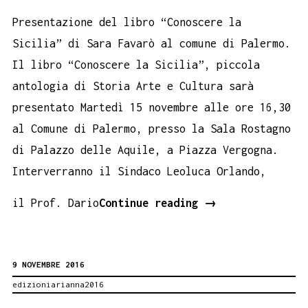
Presentazione del libro “Conoscere la
Sicilia” di Sara Favarò al comune di Palermo.
Il libro “Conoscere la Sicilia”, piccola
antologia di Storia Arte e Cultura sarà
presentato Martedì 15 novembre alle ore 16,30
al Comune di Palermo, presso la Sala Rostagno
di Palazzo delle Aquile, a Piazza Vergogna.
Interverranno il Sindaco Leoluca Orlando,
Conoscere
il Prof. Dario
Continue reading
→
la
Sicilia.
9 NOVEMBRE 2016
Book
edizioniarianna2016
Performance