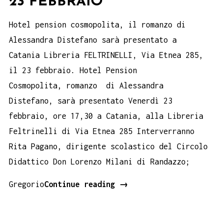
23 FEBBRAIO
Hotel pension cosmopolita, il romanzo di
Alessandra Distefano sarà presentato a
Catania Libreria FELTRINELLI, Via Etnea 285,
il 23 febbraio. Hotel Pension
Cosmopolita, romanzo di Alessandra
Distefano, sarà presentato Venerdì 23
febbraio, ore 17,30 a Catania, alla Libreria
Feltrinelli di Via Etnea 285 Interverranno
Rita Pagano, dirigente scolastico del Circolo
Didattico Don Lorenzo Milani di Randazzo;
HOTEL
Gregorio
Continue reading
→
PENSION
COSMOPOLITA,