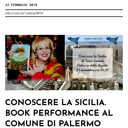
22 FEBBRAIO 2018
romanzo
edizioniarianna2016
di
Alessandra
Distefano
alla
Libreria
Feltrinelli
di
Catania,
23
febbraio
CONOSCERE LA SICILIA.
BOOK PERFORMANCE AL
COMUNE DI PALERMO