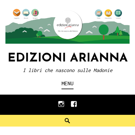
Skip
to
content
EDIZIONI ARIANNA
I libri che nascono sulle Madonie
MENU
instagram
facebook
Search