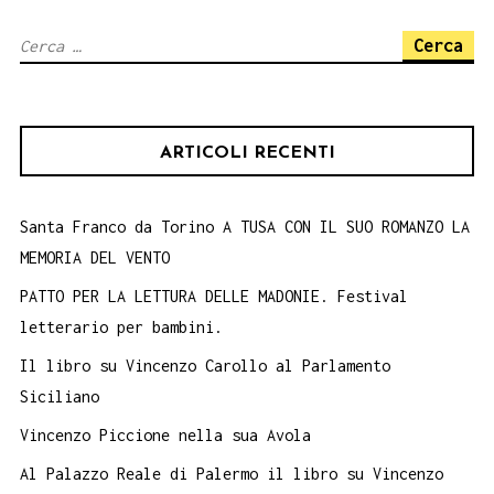
del
Ricerca
libro
per:
Il
Tesoro
ARTICOLI RECENTI
della
Chiesa
Madre,
Santa Franco da Torino A TUSA CON IL SUO ROMANZO LA
MEMORIA DEL VENTO
di
Marco
PATTO PER LA LETTURA DELLE MADONIE. Festival
letterario per bambini.
Failla
Il libro su Vincenzo Carollo al Parlamento
Siciliano
Vincenzo Piccione nella sua Avola
Al Palazzo Reale di Palermo il libro su Vincenzo