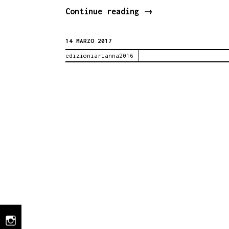
LA
Continue reading
→
RESA
14 MARZO 2017
DEI
edizioniarianna2016
CONTI.
PRESENTAZIONE
AL
GRAMSCI
DI
PALERMO,
16
marzo
instagram