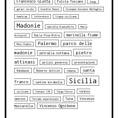
Francesco Giunta
Fulvia Toscano
Gangi
geraci siculo
Giardini Naxos
Giuseppe Giovanni Battaglia
handicap
letteratura
lingua siciliana
Madonie
marcella brancaforte
Maria
marinella fiume
Maria Pina Mitra
Occhipinti
Palermo
parco delle
Moni Ovadia
pietro
madonie
petralia sottana
attinasi
polizzi generosa
presentazione
santa
Randazzo
Roberto Sottile
romanzo
Sicilia
franco
santino mirabella
termini
siciliano
Statale 120
Targa Florio
Tusa
Vincenzo
imerese
Turismo esperenziale
Vincenzo Ognibene
Muscarella