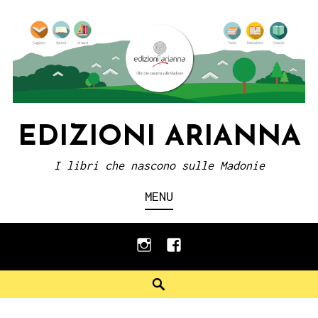
Skip
to
content
EDIZIONI ARIANNA
I libri che nascono sulle Madonie
MENU
instagram
facebook
Search