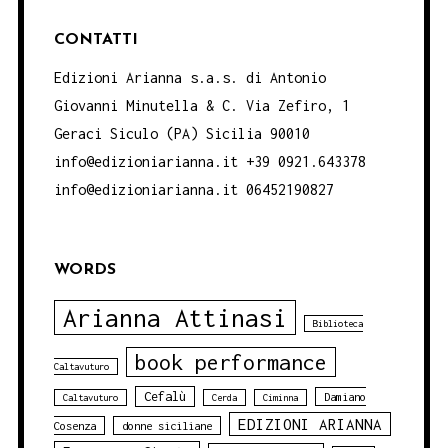
CONTATTI
Edizioni Arianna s.a.s. di Antonio
Giovanni Minutella & C. Via Zefiro, 1
Geraci Siculo (PA) Sicilia 90010
info@edizioniarianna.it +39 0921.643378
info@edizioniarianna.it 06452190827
WORDS
Arianna Attinasi
Biblioteca
book performance
Caltavuturo
Cefalù
Damiano
Caltavuturo
Cerda
Ciminna
EDIZIONI ARIANNA
Cosenza
donne siciliane