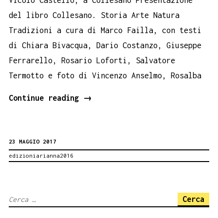
del libro Collesano. Storia Arte Natura
Tradizioni a cura di Marco Failla, con testi
di Chiara Bivacqua, Dario Costanzo, Giuseppe
Ferrarello, Rosario Loforti, Salvatore
Termotto e foto di Vincenzo Anselmo, Rosalba
Collesano
Continue reading
→
Book
Performance
23 MAGGIO 2017
25
edizioniarianna2016
maggio
Ricerca
per: