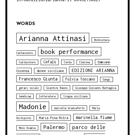
WORDS
Arianna Attinasi
Biblioteca
book performance
Caltavuturo
Cefalù
Damiano
Caltavuturo
Cerda
Ciminna
EDIZIONI ARIANNA
Cosenza
donne siciliane
Francesco Giunta
Fulvia Toscano
Gangi
geraci siculo
Giardini Naxos
Giuseppe Giovanni Battaglia
handicap
letteratura
lingua siciliana
Madonie
marcella brancaforte
Maria
marinella fiume
Maria Pina Mitra
Occhipinti
Palermo
parco delle
Moni Ovadia