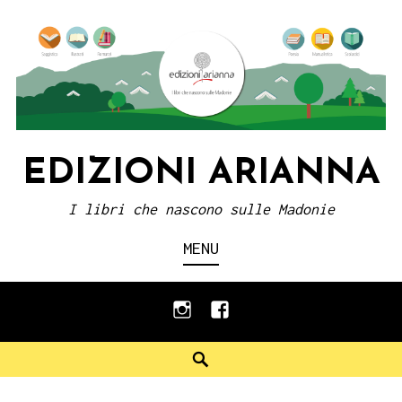
Skip
to
content
EDIZIONI ARIANNA
I libri che nascono sulle Madonie
MENU
instagram
facebook
Search