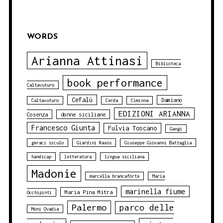
WORDS
Arianna Attinasi
Biblioteca
book performance
Caltavuturo
Cefalù
Damiano
Caltavuturo
Cerda
Ciminna
EDIZIONI ARIANNA
Cosenza
donne siciliane
Francesco Giunta
Fulvia Toscano
Gangi
geraci siculo
Giardini Naxos
Giuseppe Giovanni Battaglia
handicap
letteratura
lingua siciliana
Madonie
marcella brancaforte
Maria
marinella fiume
Maria Pina Mitra
Occhipinti
Palermo
parco delle
Moni Ovadia