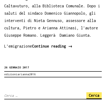
Caltavuturo, alla Biblioteca Comunale. Dopo i
saluti del sindaco Domenico Giannopolo, gli
interventi di Nieta Gennuso, assessore alla
cultura, Pietro e Arianna Attinasi, l’autore
Giuseppe Romano. Leggerà Damiano Giunta.
Come
L’emigrazione
Continue reading
→
una
carezza
26 GENNAIO 2017
a
edizioniarianna2016
Caltavuturo
Ricerca
per: