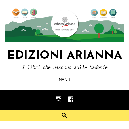
Skip
to
content
EDIZIONI ARIANNA
I libri che nascono sulle Madonie
MENU
instagram
facebook
Search