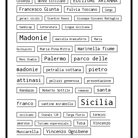
EDIZIONI ARIANNA
Cosenza
donne siciliane
Francesco Giunta
Fulvia Toscano
Gangi
geraci siculo
Giardini Naxos
Giuseppe Giovanni Battaglia
handicap
letteratura
lingua siciliana
Madonie
marcella brancaforte
Maria
marinella fiume
Maria Pina Mitra
Occhipinti
Palermo
parco delle
Moni Ovadia
pietro
madonie
petralia sottana
attinasi
polizzi generosa
presentazione
santa
Randazzo
Roberto Sottile
romanzo
Sicilia
franco
santino mirabella
termini
siciliano
Statale 120
Targa Florio
Tusa
Vincenzo
imerese
Turismo esperenziale
Vincenzo Ognibene
Muscarella