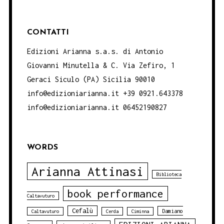
CONTATTI
Edizioni Arianna s.a.s. di Antonio
Giovanni Minutella & C. Via Zefiro, 1
Geraci Siculo (PA) Sicilia 90010
info@edizioniarianna.it +39 0921.643378
info@edizioniarianna.it 06452190827
WORDS
Arianna Attinasi
Biblioteca
book performance
Caltavuturo
Cefalù
Damiano
Caltavuturo
Cerda
Ciminna