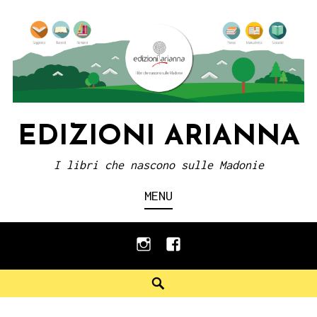
Skip
to
content
EDIZIONI ARIANNA
I libri che nascono sulle Madonie
MENU
instagram
facebook
Search