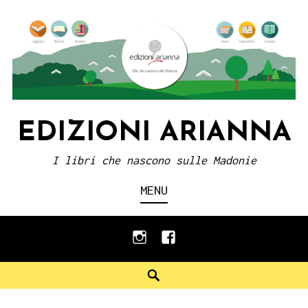
Skip
to
content
EDIZIONI ARIANNA
I libri che nascono sulle Madonie
MENU
instagram
facebook
Search