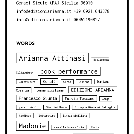
Geraci Siculo (PA) Sicilia 90010
info@edizioniarianna.it +39 0921.643378
info@edizioniarianna.it 06452190827
WORDS
Arianna Attinasi
Biblioteca
book performance
Caltavuturo
Cefalù
Damiano
Caltavuturo
Cerda
Ciminna
EDIZIONI ARIANNA
Cosenza
donne siciliane
Francesco Giunta
Fulvia Toscano
Gangi
geraci siculo
Giardini Naxos
Giuseppe Giovanni Battaglia
handicap
letteratura
lingua siciliana
Madonie
marcella brancaforte
Maria