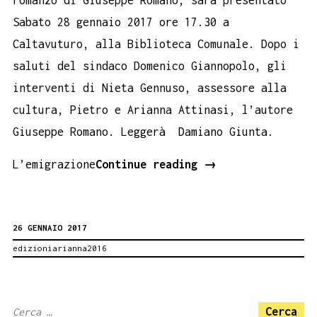
romanzo di Giuseppe Romano, sarà presentato
Sabato 28 gennaio 2017 ore 17.30 a
Caltavuturo, alla Biblioteca Comunale. Dopo i
saluti del sindaco Domenico Giannopolo, gli
interventi di Nieta Gennuso, assessore alla
cultura, Pietro e Arianna Attinasi, l’autore
Giuseppe Romano. Leggerà Damiano Giunta.
Come
L’emigrazione
Continue reading
→
una
carezza
26 GENNAIO 2017
a
edizioniarianna2016
Caltavuturo
Ricerca