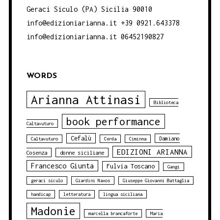
Geraci Siculo (PA) Sicilia 90010
info@edizioniarianna.it +39 0921.643378
info@edizioniarianna.it 06452190827
WORDS
Arianna Attinasi
Biblioteca
book performance
Caltavuturo
Cefalù
Damiano
Caltavuturo
Cerda
Ciminna
EDIZIONI ARIANNA
Cosenza
donne siciliane
Francesco Giunta
Fulvia Toscano
Gangi
geraci siculo
Giardini Naxos
Giuseppe Giovanni Battaglia
handicap
letteratura
lingua siciliana
Madonie
marcella brancaforte
Maria