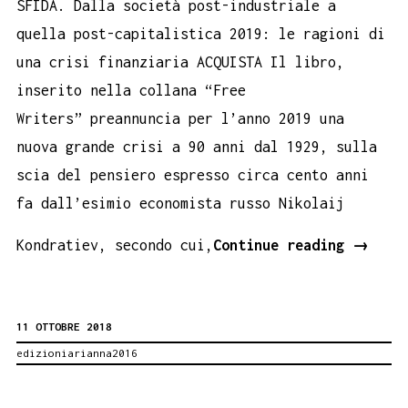
SFIDA. Dalla società post-industriale a
quella post-capitalistica 2019: le ragioni di
una crisi finanziaria ACQUISTA Il libro,
inserito nella collana “Free
Writers” preannuncia per l’anno 2019 una
nuova grande crisi a 90 anni dal 1929, sulla
scia del pensiero espresso circa cento anni
fa dall’esimio economista russo Nikolaij
L’inga
Kondratiev, secondo cui,
Continue reading
→
e
la
11 OTTOBRE 2018
sfida,
edizioniarianna2016
di
Antoni