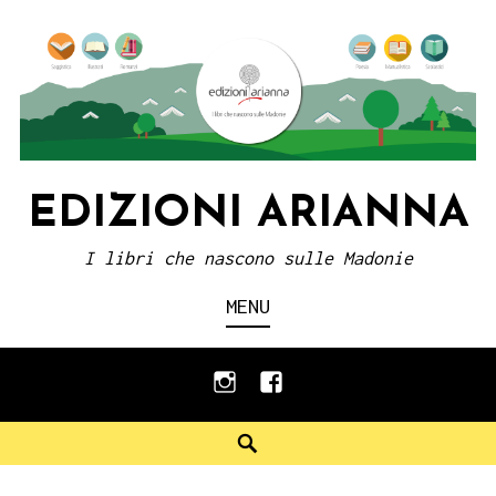
Skip
to
content
EDIZIONI ARIANNA
I libri che nascono sulle Madonie
MENU
instagram
facebook
Search