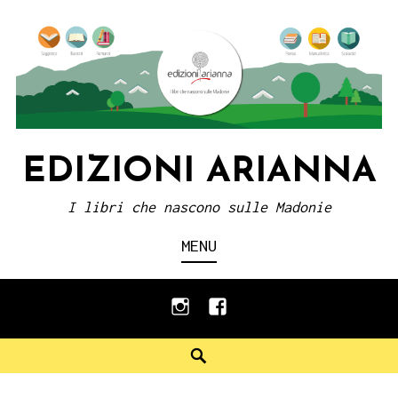
Skip
to
content
EDIZIONI ARIANNA
I libri che nascono sulle Madonie
MENU
instagram
facebook
Search