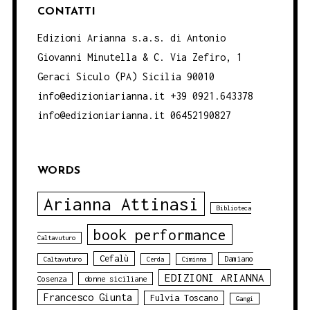
CONTATTI
Edizioni Arianna s.a.s. di Antonio
Giovanni Minutella & C. Via Zefiro, 1
Geraci Siculo (PA) Sicilia 90010
info@edizioniarianna.it +39 0921.643378
info@edizioniarianna.it 06452190827
WORDS
Arianna Attinasi
Biblioteca
book performance
Caltavuturo
Cefalù
Damiano
Caltavuturo
Cerda
Ciminna
EDIZIONI ARIANNA
Cosenza
donne siciliane
Francesco Giunta
Fulvia Toscano
Gangi