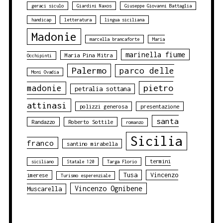
geraci siculo
Giardini Naxos
Giuseppe Giovanni Battaglia
handicap
letteratura
lingua siciliana
Madonie
marcella brancaforte
Maria
marinella fiume
Maria Pina Mitra
Occhipinti
Palermo
parco delle
Moni Ovadia
pietro
madonie
petralia sottana
attinasi
polizzi generosa
presentazione
santa
Randazzo
Roberto Sottile
romanzo
Sicilia
franco
santino mirabella
termini
siciliano
Statale 120
Targa Florio
Tusa
Vincenzo
imerese
Turismo esperenziale
Vincenzo Ognibene
Muscarella