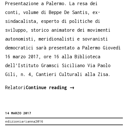
Presentazione a Palermo. La resa dei
conti, volume di Beppe De Santis, ex-
sindacalista, esperto di politiche di
sviluppo, storico animatore dei movimenti
autonomisti, meridionalisti e sovranisti
democratici sarà presentato a Palermo Giovedì
16 marzo 2017, ore 16 alla Biblioteca
dell’Istituto Gramsci Siciliano Via Paolo
Gili, n. 4, Cantieri Culturali alla Zisa.
LA
Relatori
Continue reading
→
RESA
DEI
14 MARZO 2017
CONTI.
edizioniarianna2016
PRESENTAZIONE