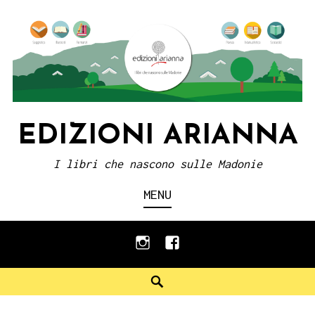
Skip
to
content
EDIZIONI ARIANNA
I libri che nascono sulle Madonie
MENU
instagram
facebook
Search