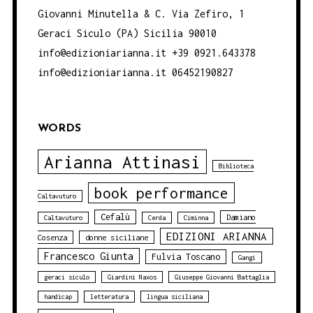
Giovanni Minutella & C. Via Zefiro, 1
Geraci Siculo (PA) Sicilia 90010
info@edizioniarianna.it +39 0921.643378
info@edizioniarianna.it 06452190827
WORDS
Arianna Attinasi
Biblioteca
book performance
Caltavuturo
Cefalù
Damiano
Caltavuturo
Cerda
Ciminna
EDIZIONI ARIANNA
Cosenza
donne siciliane
Francesco Giunta
Fulvia Toscano
Gangi
geraci siculo
Giardini Naxos
Giuseppe Giovanni Battaglia
handicap
letteratura
lingua siciliana