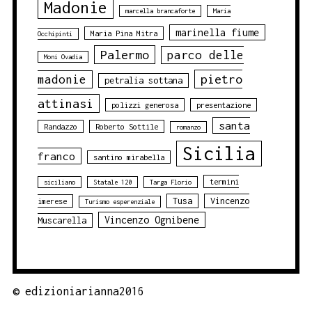
Madonie
marcella brancaforte
Maria
marinella fiume
Maria Pina Mitra
Occhipinti
Palermo
parco delle
Moni Ovadia
pietro
madonie
petralia sottana
attinasi
polizzi generosa
presentazione
santa
Randazzo
Roberto Sottile
romanzo
Sicilia
franco
santino mirabella
termini
siciliano
Statale 120
Targa Florio
Tusa
Vincenzo
imerese
Turismo esperenziale
Vincenzo Ognibene
Muscarella
©
edizioniarianna2016