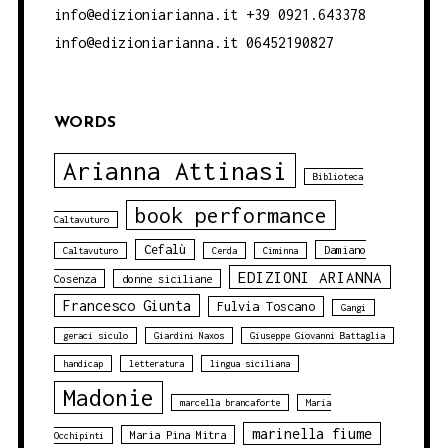
info@edizioniarianna.it +39 0921.643378
info@edizioniarianna.it 06452190827
WORDS
Arianna Attinasi
Biblioteca
book performance
Caltavuturo
Cefalù
Damiano
Caltavuturo
Cerda
Ciminna
EDIZIONI ARIANNA
Cosenza
donne siciliane
Francesco Giunta
Fulvia Toscano
Gangi
geraci siculo
Giardini Naxos
Giuseppe Giovanni Battaglia
handicap
letteratura
lingua siciliana
Madonie
marcella brancaforte
Maria
marinella fiume
Maria Pina Mitra
Occhipinti