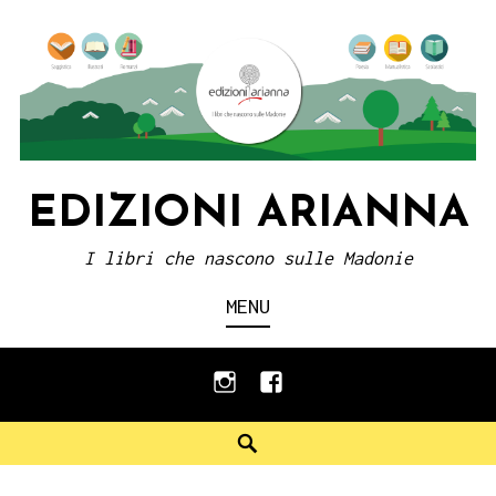
Skip
to
content
EDIZIONI ARIANNA
I libri che nascono sulle Madonie
MENU
instagram
facebook
Search