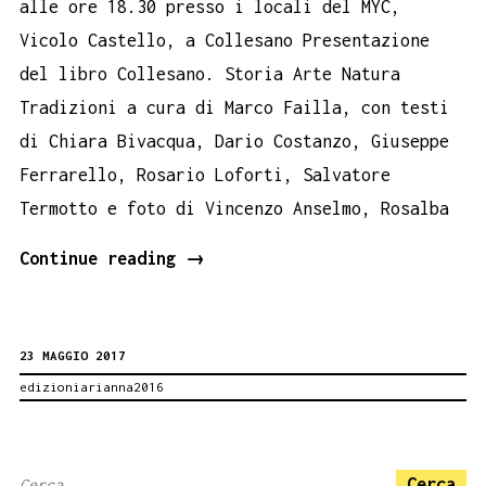
alle ore 18.30 presso i locali del MYC,
Vicolo Castello, a Collesano Presentazione
del libro Collesano. Storia Arte Natura
Tradizioni a cura di Marco Failla, con testi
di Chiara Bivacqua, Dario Costanzo, Giuseppe
Ferrarello, Rosario Loforti, Salvatore
Termotto e foto di Vincenzo Anselmo, Rosalba
Collesano
Continue reading
→
Book
Performance
23 MAGGIO 2017
25
edizioniarianna2016
maggio
Ricerca