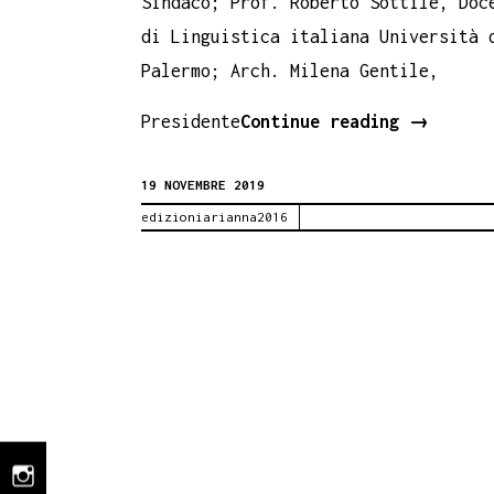
Sindaco; Prof. Roberto Sottile, Doc
di Linguistica italiana Università 
Palermo; Arch. Milena Gentile,
Damiana
Presidente
Continue reading
→
di
19 NOVEMBRE 2019
Vincenzo
edizioniarianna2016
Muscarel
al
Circolo
di
cultura
di
Sciacca
per
instagram