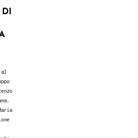
 DI
A
 al
uppo
cenzo
ana.
Maria
ione