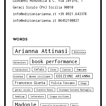
Giovanni Minutella & C. Via Zefiro, 1
Geraci Siculo (PA) Sicilia 90010
info@edizioniarianna.it +39 0921.643378
info@edizioniarianna.it 06452190827
WORDS
Arianna Attinasi
Biblioteca
book performance
Caltavuturo
Cefalù
Damiano
Caltavuturo
Cerda
Ciminna
EDIZIONI ARIANNA
Cosenza
donne siciliane
Francesco Giunta
Fulvia Toscano
Gangi
geraci siculo
Giardini Naxos
Giuseppe Giovanni Battaglia
handicap
letteratura
lingua siciliana
Madonie
marcella brancaforte
Maria