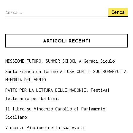
le
Ricerca
ragazze
per:
del
Malaspin
ARTICOLI RECENTI
di
Palermo.
Donne
MISSIONE FUTURO. SUMMER SCHOOL A Geraci Siculo
di
Santa Franco da Torino A TUSA CON IL SUO ROMANZO LA
Zagara
MEMORIA DEL VENTO
Ora
PATTO PER LA LETTURA DELLE MADONIE. Festival
tu
letterario per bambini.
cuntu.
Il libro su Vincenzo Carollo al Parlamento
Siciliano
Vincenzo Piccione nella sua Avola