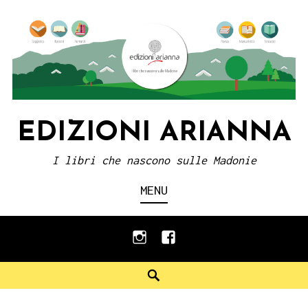
Skip
to
content
EDIZIONI ARIANNA
I libri che nascono sulle Madonie
MENU
instagram
facebook
Search