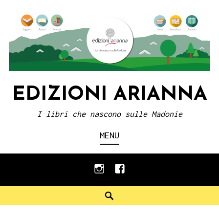
Skip
to
content
EDIZIONI ARIANNA
I libri che nascono sulle Madonie
MENU
instagram
facebook
Search