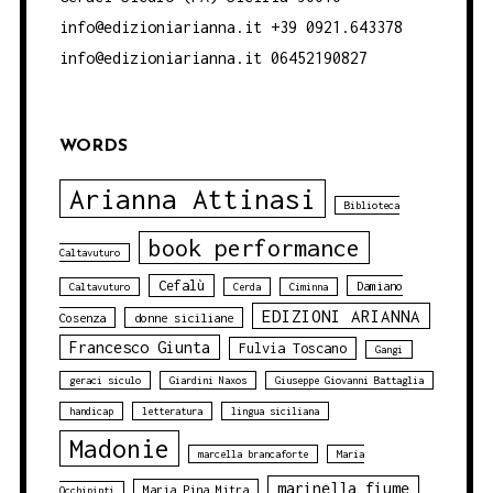
info@edizioniarianna.it +39 0921.643378
info@edizioniarianna.it 06452190827
WORDS
Arianna Attinasi
Biblioteca
book performance
Caltavuturo
Cefalù
Damiano
Caltavuturo
Cerda
Ciminna
EDIZIONI ARIANNA
Cosenza
donne siciliane
Francesco Giunta
Fulvia Toscano
Gangi
geraci siculo
Giardini Naxos
Giuseppe Giovanni Battaglia
handicap
letteratura
lingua siciliana
Madonie
marcella brancaforte
Maria
marinella fiume
Maria Pina Mitra
Occhipinti