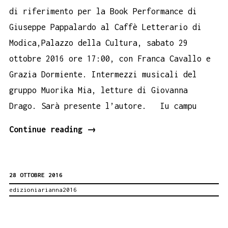
di riferimento per la Book Performance di
Giuseppe Pappalardo al Caffè Letterario di
Modica,Palazzo della Cultura, sabato 29
ottobre 2016 ore 17:00, con Franca Cavallo e
Grazia Dormiente. Intermezzi musicali del
gruppo Muorika Mia, letture di Giovanna
Drago. Sarà presente l’autore. Iu campu
Contraventu
Continue reading
→
Book
Performance
28 OTTOBRE 2016
Modica
edizioniarianna2016
29
ottobre