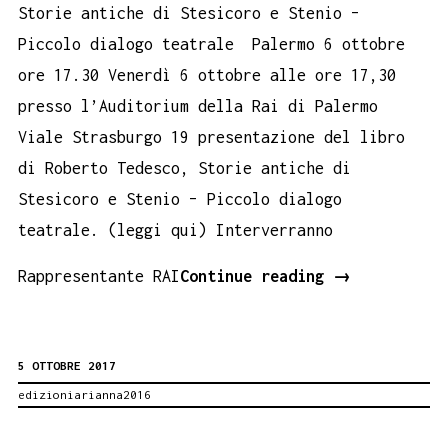
Storie antiche di Stesicoro e Stenio –
Piccolo dialogo teatrale Palermo 6 ottobre
ore 17.30 Venerdì 6 ottobre alle ore 17,30
presso l’Auditorium della Rai di Palermo
Viale Strasburgo 19 presentazione del libro
di Roberto Tedesco, Storie antiche di
Stesicoro e Stenio – Piccolo dialogo
teatrale. (leggi qui) Interverranno
Auditorium
Rappresentante RAI
Continue reading
→
Rai
Palermo.
5 OTTOBRE 2017
Book
edizioniarianna2016
Performance
Stesicoro