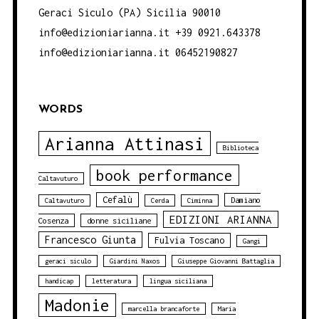
Geraci Siculo (PA) Sicilia 90010
info@edizioniarianna.it +39 0921.643378
info@edizioniarianna.it 06452190827
WORDS
Arianna Attinasi
Biblioteca
book performance
Caltavuturo
Cefalù
Damiano
Caltavuturo
Cerda
Ciminna
EDIZIONI ARIANNA
Cosenza
donne siciliane
Francesco Giunta
Fulvia Toscano
Gangi
geraci siculo
Giardini Naxos
Giuseppe Giovanni Battaglia
handicap
letteratura
lingua siciliana
Madonie
marcella brancaforte
Maria