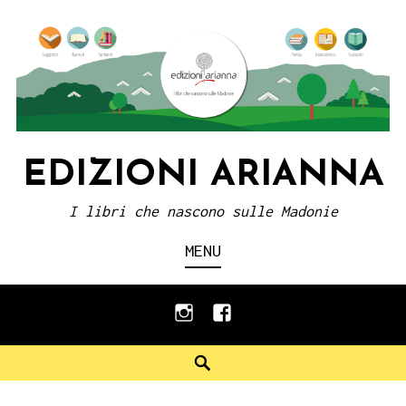
Skip
to
content
EDIZIONI ARIANNA
I libri che nascono sulle Madonie
MENU
instagram
facebook
Search