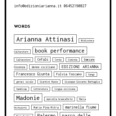
info@edizioniarianna.it 06452190827
WORDS
Arianna Attinasi
Biblioteca
book performance
Caltavuturo
Cefalù
Damiano
Caltavuturo
Cerda
Ciminna
EDIZIONI ARIANNA
Cosenza
donne siciliane
Francesco Giunta
Fulvia Toscano
Gangi
geraci siculo
Giardini Naxos
Giuseppe Giovanni Battaglia
handicap
letteratura
lingua siciliana
Madonie
marcella brancaforte
Maria
marinella fiume
Maria Pina Mitra
Occhipinti
Palermo
parco delle