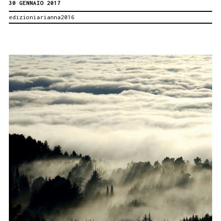
30 GENNAIO 2017
tia
edizioniarianna2016
un
nuovo
video
da
Cunti
di
Ventu