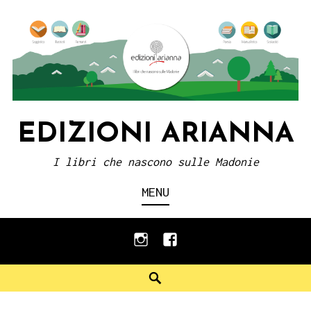
Skip
to
content
EDIZIONI ARIANNA
I libri che nascono sulle Madonie
MENU
instagram
facebook
Search