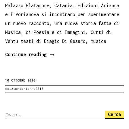
Palazzo Platamone, Catania. Edizioni Arianna
e i Vorianova si incontrano per sperimentare
un nuovo racconto, una nuova storia fatta di
Musica, di Poesia e di Immagini. Cunti di
Ventu testi di Biagio Di Gesaro, musica
Cunti
Continue reading
→
di
Ventu
10 OTTOBRE 2016
Book
edizioniarianna2016
Performance
Ricerca
per: