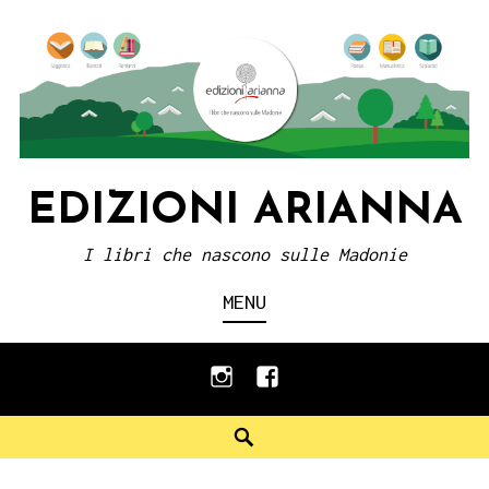
Skip
to
content
EDIZIONI ARIANNA
I libri che nascono sulle Madonie
MENU
instagram
facebook
Search