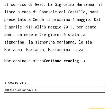
Il sorriso di Gesù. La Signorina Marianna, il
libro a cura di Gabriele del Castillo, sarà
presentato a Cerda il prossimo 4 maggio. Dal
5 aprile 1911 all’8 maggio 2011, per cento
anni, un mese e tre giorni è stata la
signorina, la signorina Marianna, la zia
Marianna, Marianna, Mariannina, a zà
Il
Mariannina e altro
Continue reading
→
sorriso
di
2 MAGGIO 2019
Gesù
edizioniarianna2016
a
Cerda.
Gabriele