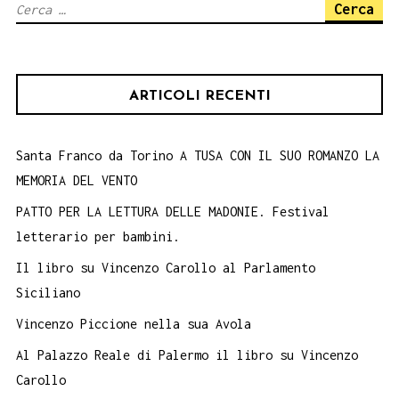
Ricerca
del
per:
Castillo
presenta
ARTICOLI RECENTI
il
suo
libro
Santa Franco da Torino A TUSA CON IL SUO ROMANZO LA
MEMORIA DEL VENTO
La
Signorina
PATTO PER LA LETTURA DELLE MADONIE. Festival
letterario per bambini.
Marianna,
4
Il libro su Vincenzo Carollo al Parlamento
maggio.
Siciliano
Vincenzo Piccione nella sua Avola
Al Palazzo Reale di Palermo il libro su Vincenzo
Carollo