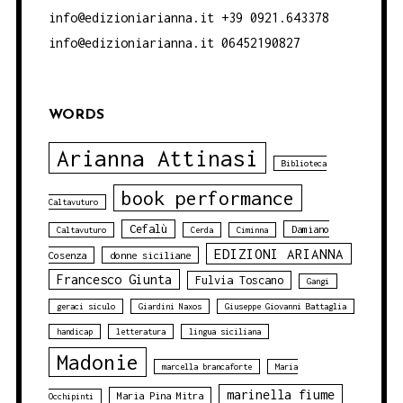
info@edizioniarianna.it +39 0921.643378
info@edizioniarianna.it 06452190827
WORDS
Arianna Attinasi
Biblioteca
book performance
Caltavuturo
Cefalù
Damiano
Caltavuturo
Cerda
Ciminna
EDIZIONI ARIANNA
Cosenza
donne siciliane
Francesco Giunta
Fulvia Toscano
Gangi
geraci siculo
Giardini Naxos
Giuseppe Giovanni Battaglia
handicap
letteratura
lingua siciliana
Madonie
marcella brancaforte
Maria
marinella fiume
Maria Pina Mitra
Occhipinti