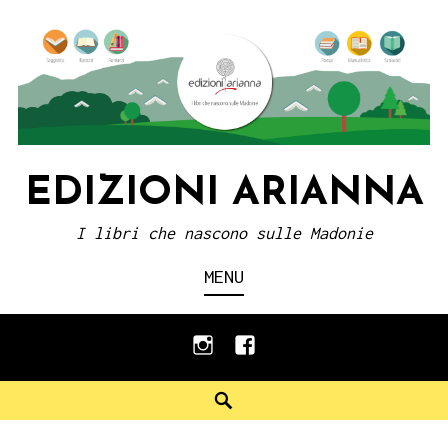
Skip
to
content
EDIZIONI ARIANNA
I libri che nascono sulle Madonie
MENU
instagram
facebook
Search