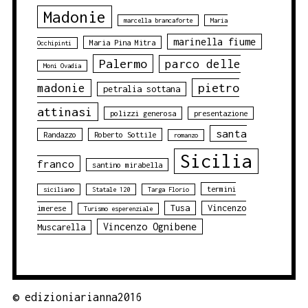
Madonie
marcella brancaforte
Maria
marinella fiume
Maria Pina Mitra
Occhipinti
Palermo
parco delle
Moni Ovadia
pietro
madonie
petralia sottana
attinasi
polizzi generosa
presentazione
santa
Randazzo
Roberto Sottile
romanzo
Sicilia
franco
santino mirabella
termini
siciliano
Statale 120
Targa Florio
Tusa
Vincenzo
imerese
Turismo esperenziale
Vincenzo Ognibene
Muscarella
©
edizioniarianna2016