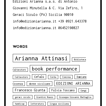
Edizioni Arianna s.a.s. di Antonio
Giovanni Minutella & C. Via Zefiro, 1
Geraci Siculo (PA) Sicilia 90010
info@edizioniarianna.it +39 0921.643378
info@edizioniarianna.it 06452190827
WORDS
Arianna Attinasi
Biblioteca
book performance
Caltavuturo
Cefalù
Damiano
Caltavuturo
Cerda
Ciminna
EDIZIONI ARIANNA
Cosenza
donne siciliane
Francesco Giunta
Fulvia Toscano
Gangi
geraci siculo
Giardini Naxos
Giuseppe Giovanni Battaglia
handicap
letteratura
lingua siciliana