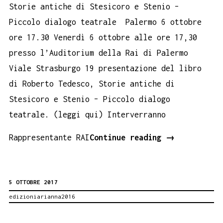
Storie antiche di Stesicoro e Stenio –
Piccolo dialogo teatrale Palermo 6 ottobre
ore 17.30 Venerdì 6 ottobre alle ore 17,30
presso l’Auditorium della Rai di Palermo
Viale Strasburgo 19 presentazione del libro
di Roberto Tedesco, Storie antiche di
Stesicoro e Stenio – Piccolo dialogo
teatrale. (leggi qui) Interverranno
Auditorium
Rappresentante RAI
Continue reading
→
Rai
Palermo.
5 OTTOBRE 2017
Book
edizioniarianna2016
Performance
Stesicoro