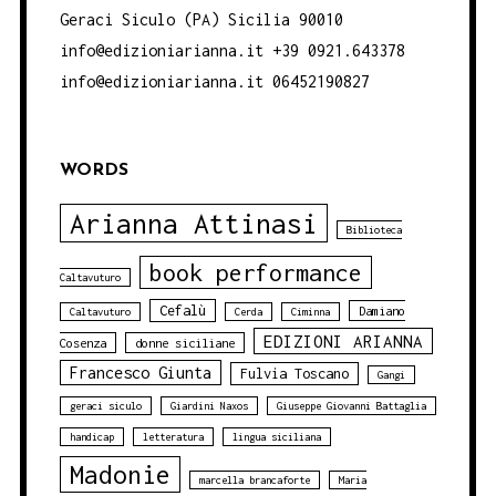
Geraci Siculo (PA) Sicilia 90010
info@edizioniarianna.it +39 0921.643378
info@edizioniarianna.it 06452190827
WORDS
Arianna Attinasi
Biblioteca
book performance
Caltavuturo
Cefalù
Damiano
Caltavuturo
Cerda
Ciminna
EDIZIONI ARIANNA
Cosenza
donne siciliane
Francesco Giunta
Fulvia Toscano
Gangi
geraci siculo
Giardini Naxos
Giuseppe Giovanni Battaglia
handicap
letteratura
lingua siciliana
Madonie
marcella brancaforte
Maria