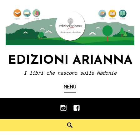
Skip
to
content
EDIZIONI ARIANNA
I libri che nascono sulle Madonie
MENU
instagram
facebook
Search