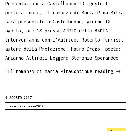
Presentazione a Castelbuono 10 agosto Ti
porto al mare, il romanzo di Maria Pina Mitra
sarà presentato a Castelbuono, giorno 10
agosto, ore 18 presso ATRIO della BADIA.
Interverranno con l’Autrice, Roberto Turrisi,
autore della Prefazione; Mauro Drago, poeta;
Arianna Attinasi Leggerà Stefania Sperandeo
TI
“Il romanzo di Maria Pina
Continue reading
→
PORTO
AL
9 AGOSTO 2017
MARE,
edizioniarianna2016
roman
di
Maria