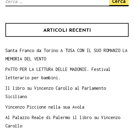
Ricerca
Pina
per:
Mitra
Prese
ARTICOLI RECENTI
a
Caste
10
Santa Franco da Torino A TUSA CON IL SUO ROMANZO LA
MEMORIA DEL VENTO
agost
PATTO PER LA LETTURA DELLE MADONIE. Festival
letterario per bambini.
Il libro su Vincenzo Carollo al Parlamento
Siciliano
Vincenzo Piccione nella sua Avola
Al Palazzo Reale di Palermo il libro su Vincenzo
Carollo