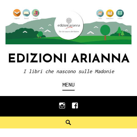
Skip
to
content
EDIZIONI ARIANNA
I libri che nascono sulle Madonie
MENU
instagram
facebook
Search