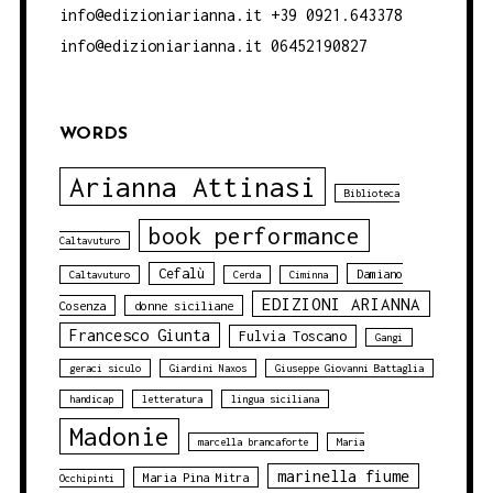
info@edizioniarianna.it +39 0921.643378
info@edizioniarianna.it 06452190827
WORDS
Arianna Attinasi
Biblioteca
book performance
Caltavuturo
Cefalù
Damiano
Caltavuturo
Cerda
Ciminna
EDIZIONI ARIANNA
Cosenza
donne siciliane
Francesco Giunta
Fulvia Toscano
Gangi
geraci siculo
Giardini Naxos
Giuseppe Giovanni Battaglia
handicap
letteratura
lingua siciliana
Madonie
marcella brancaforte
Maria
marinella fiume
Maria Pina Mitra
Occhipinti