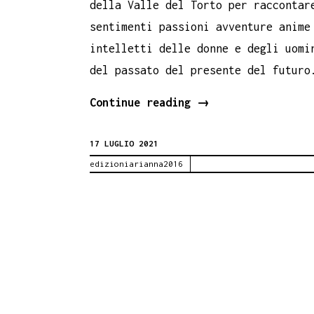
della Valle del Torto per raccontar
sentimenti passioni avventure anime
intelletti delle donne e degli uomi
del passato del presente del futuro
La
Continue reading
→
valle
17 LUGLIO 2021
dei
edizioniarianna2016
racconti.
Festival
letture
applicate
1-
7
agosto