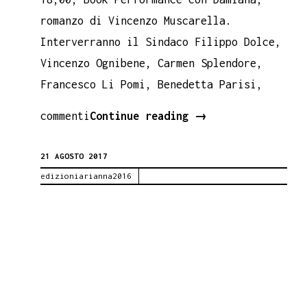
romanzo di Vincenzo Muscarella.
Interverranno il Sindaco Filippo Dolce,
Vincenzo Ognibene, Carmen Splendore,
Francesco Li Pomi, Benedetta Parisi,
ALIMINUSA
commenti
Continue reading
→
PARCO
21 AGOSTO 2017
LETTERARIO
edizioniarianna2016
GIUSEPPE
GIOVANNI
BATTAGLIA.
Damiana,
di
Vincenzo
Muscarella.