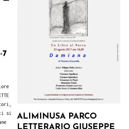
-7
iore
ETTE
tori,
ti si
ALIMINUSA PARCO
ane
LETTERARIO GIUSEPPE