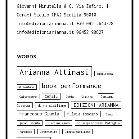
Giovanni Minutella & C. Via Zefiro, 1
Geraci Siculo (PA) Sicilia 90010
info@edizioniarianna.it +39 0921.643378
info@edizioniarianna.it 06452190827
WORDS
Arianna Attinasi
Biblioteca
book performance
Caltavuturo
Cefalù
Damiano
Caltavuturo
Cerda
Ciminna
EDIZIONI ARIANNA
Cosenza
donne siciliane
Francesco Giunta
Fulvia Toscano
Gangi
geraci siculo
Giardini Naxos
Giuseppe Giovanni Battaglia
handicap
letteratura
lingua siciliana