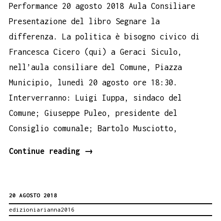
Performance 20 agosto 2018 Aula Consiliare
Presentazione del libro Segnare la
differenza. La politica è bisogno civico di
Francesca Cicero (qui) a Geraci Siculo,
nell’aula consiliare del Comune, Piazza
Municipio, lunedì 20 agosto ore 18:30.
Interverranno: Luigi Iuppa, sindaco del
Comune; Giuseppe Puleo, presidente del
Consiglio comunale; Bartolo Musciotto,
Geraci
Continue reading
→
Siculo,
Segnare
20 AGOSTO 2018
la
edizioniarianna2016
differenza.