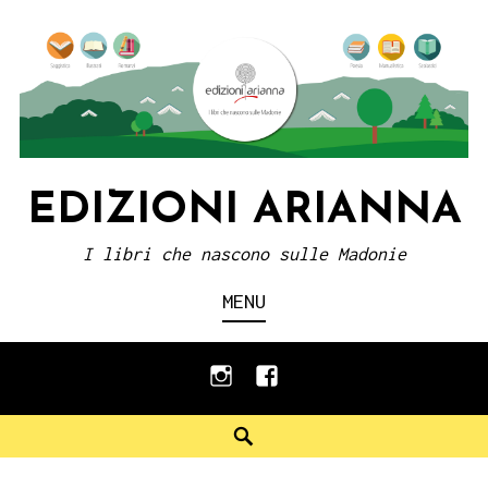
Skip
to
content
EDIZIONI ARIANNA
I libri che nascono sulle Madonie
MENU
instagram
facebook
Search