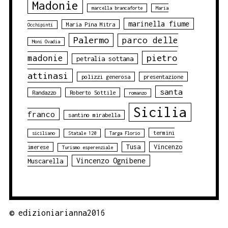
Madonie
marcella brancaforte
Maria
marinella fiume
Maria Pina Mitra
Occhipinti
Palermo
parco delle
Moni Ovadia
pietro
madonie
petralia sottana
attinasi
polizzi generosa
presentazione
santa
Randazzo
Roberto Sottile
romanzo
Sicilia
franco
santino mirabella
termini
siciliano
Statale 120
Targa Florio
Tusa
Vincenzo
imerese
Turismo esperenziale
Vincenzo Ognibene
Muscarella
©
edizioniarianna2016