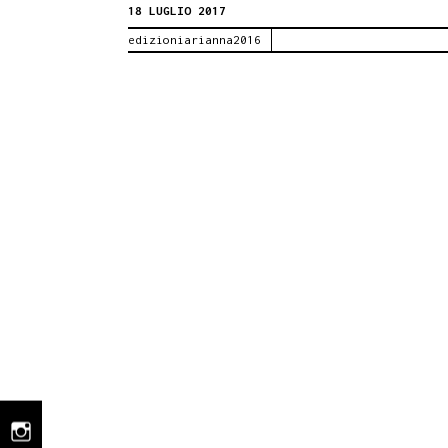
18 LUGLIO 2017
e
edizioniarianna2016
martiri
catanesi,
di
Giuseppe
Reina
instagram