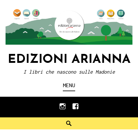
Skip
to
content
EDIZIONI ARIANNA
I libri che nascono sulle Madonie
MENU
instagram
facebook
Search