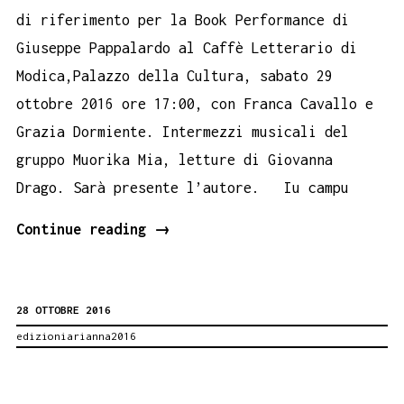
di riferimento per la Book Performance di
Giuseppe Pappalardo al Caffè Letterario di
Modica,Palazzo della Cultura, sabato 29
ottobre 2016 ore 17:00, con Franca Cavallo e
Grazia Dormiente. Intermezzi musicali del
gruppo Muorika Mia, letture di Giovanna
Drago. Sarà presente l’autore. Iu campu
Contraventu
Continue reading
→
Book
Performance
28 OTTOBRE 2016
Modica
edizioniarianna2016
29
ottobre