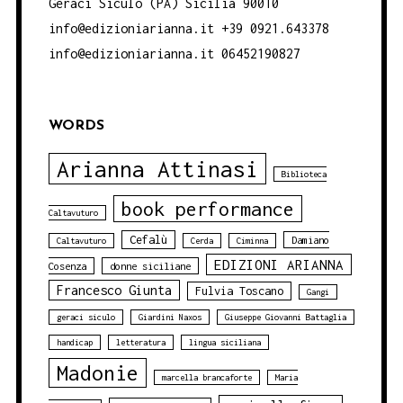
Geraci Siculo (PA) Sicilia 90010
info@edizioniarianna.it +39 0921.643378
info@edizioniarianna.it 06452190827
WORDS
Arianna Attinasi
Biblioteca
book performance
Caltavuturo
Cefalù
Damiano
Caltavuturo
Cerda
Ciminna
EDIZIONI ARIANNA
Cosenza
donne siciliane
Francesco Giunta
Fulvia Toscano
Gangi
geraci siculo
Giardini Naxos
Giuseppe Giovanni Battaglia
handicap
letteratura
lingua siciliana
Madonie
marcella brancaforte
Maria