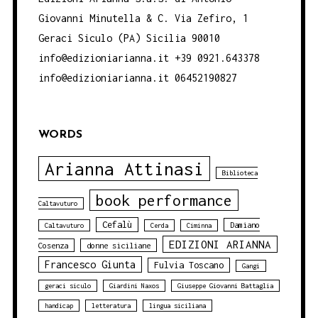
Giovanni Minutella & C. Via Zefiro, 1
Geraci Siculo (PA) Sicilia 90010
info@edizioniarianna.it +39 0921.643378
info@edizioniarianna.it 06452190827
WORDS
Arianna Attinasi
Biblioteca
book performance
Caltavuturo
Cefalù
Damiano
Caltavuturo
Cerda
Ciminna
EDIZIONI ARIANNA
Cosenza
donne siciliane
Francesco Giunta
Fulvia Toscano
Gangi
geraci siculo
Giardini Naxos
Giuseppe Giovanni Battaglia
handicap
letteratura
lingua siciliana