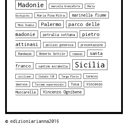
Madonie
marcella brancaforte
Maria
marinella fiume
Maria Pina Mitra
Occhipinti
Palermo
parco delle
Moni Ovadia
pietro
madonie
petralia sottana
attinasi
polizzi generosa
presentazione
santa
Randazzo
Roberto Sottile
romanzo
Sicilia
franco
santino mirabella
termini
siciliano
Statale 120
Targa Florio
Tusa
Vincenzo
imerese
Turismo esperenziale
Vincenzo Ognibene
Muscarella
©
edizioniarianna2016