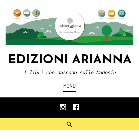
Skip
to
content
EDIZIONI ARIANNA
I libri che nascono sulle Madonie
MENU
instagram
facebook
Search